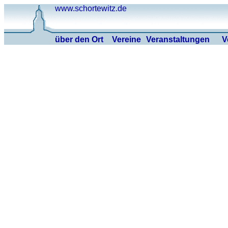
www.schortewitz.de
über den Ort
Vereine
Veranstaltungen
V